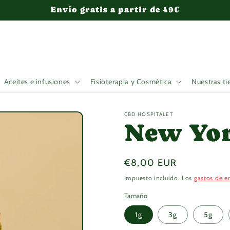
Envío gratis a partir de 49€
Aceites e infusiones
Fisioterapia y Cosmética
Nuestras ti
CBD HOSPITALET
New Yor
Precio
€8,00 EUR
habitual
Impuesto incluido. Los
gastos de e
Tamaño
1g
3g
5g