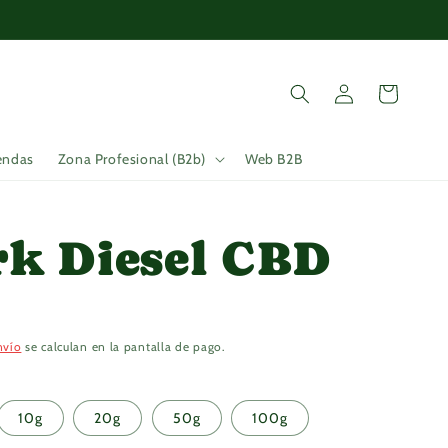
Iniciar
Carrito
sesión
endas
Zona Profesional (B2b)
Web B2B
k Diesel CBD
nvío
se calculan en la pantalla de pago.
10g
20g
50g
100g