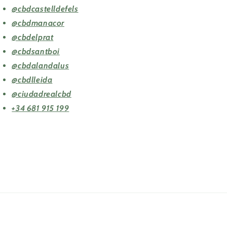
@cbdcastelldefels
@cbdmanacor
@cbdelprat
@cbdsantboi
@cbdalandalus
@cbdlleida
@ciudadrealcbd
+34 681 915 199