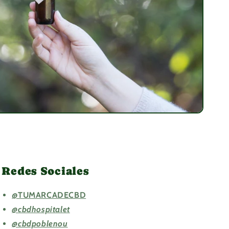
Redes Sociales
@TUMARCADECBD
@cbdhospitalet
@cbdpoblenou