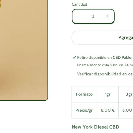
Cantidad
Reducir
Aumentar
cantidad
cantidad
para
para
New
New
Agrega
York
York
Diesel
Diesel
CBD
CBD
Retiro disponible en
CBD Poble
Normalmente está listo en 24 h
Verificar disponibilidad en ot
Formato
1gr
3gr
Precio/gr
8,00 €
6,00
New York Diesel CBD