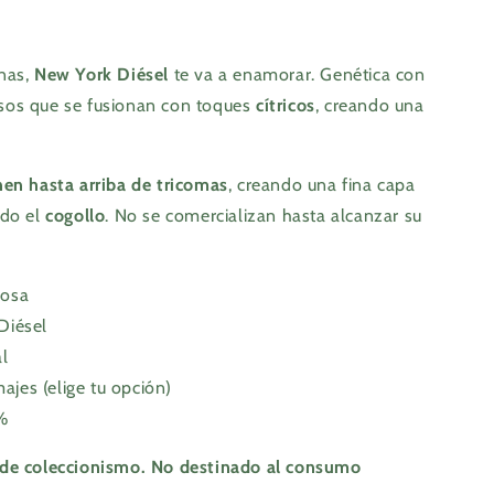
anas,
New York Diésel
te va a enamorar. Genética con
os que se fusionan con toques
cítricos
, creando una
nen hasta arriba de tricomas
, creando una fina capa
odo el
cogollo
. No se comercializan hasta alcanzar su
nosa
 Diésel
l
ajes (elige tu opción)
%
 de coleccionismo. No destinado al consumo