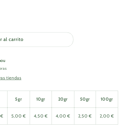
r al carrito
nou
oras
ras tiendas
5gr
10gr
20gr
50gr
100gr
 €
5,00 €
4,50 €
4,00 €
2,50 €
2,00 €