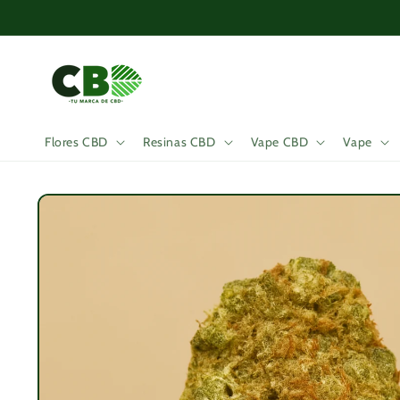
Ir
directamente
al contenido
Flores CBD
Resinas CBD
Vape CBD
Vape
Ir
directamente
a la
información
del producto