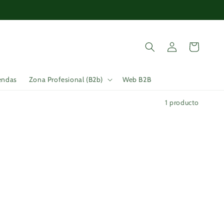
Iniciar
Carrito
sesión
endas
Zona Profesional (B2b)
Web B2B
1 producto