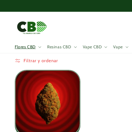
Ir
directamente
al contenido
Flores CBD
Resinas CBD
Vape CBD
Vape
Filtrar y ordenar