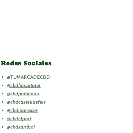
Redes Sociales
@TUMARCADECBD
@cbdhospitalet
@cbdpoblenou
@cbdcastelldefels
@cbdmanacor
@cbdelprat
@cbdsantboi