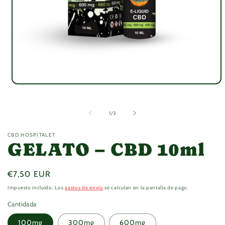
Abrir
elemento
multimedia
1
de
1
/
3
en
una
ventana
CBD HOSPITALET
modal
GELATO – CBD 10ml
Precio
€7,50 EUR
habitual
Impuesto incluido. Los
gastos de envío
se calculan en la pantalla de pago.
Cantidada
100mg
300mg
600mg