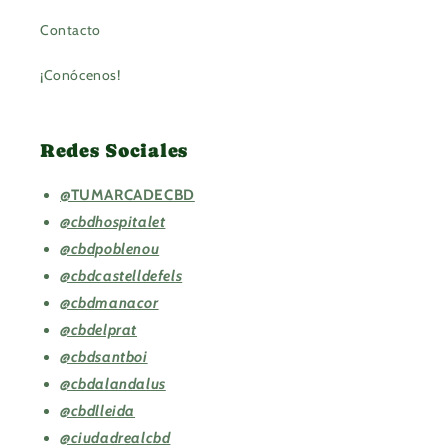
Contacto
¡Conócenos!
Redes Sociales
@TUMARCADECBD
@cbdhospitalet
@cbdpoblenou
@cbdcastelldefels
@cbdmanacor
@cbdelprat
@cbdsantboi
@cbdalandalus
@cbdlleida
@ciudadrealcbd