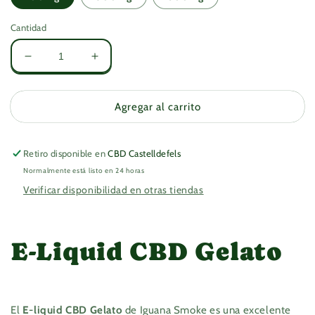
Cantidad
Reducir
Aumentar
cantidad
cantidad
para
para
GELATO
GELATO
Agregar al carrito
–
–
CBD
CBD
10ml
10ml
Retiro disponible en
CBD Castelldefels
Normalmente está listo en 24 horas
Verificar disponibilidad en otras tiendas
E-Liquid CBD Gelato
El
E-liquid CBD Gelato
de Iguana Smoke es una excelente