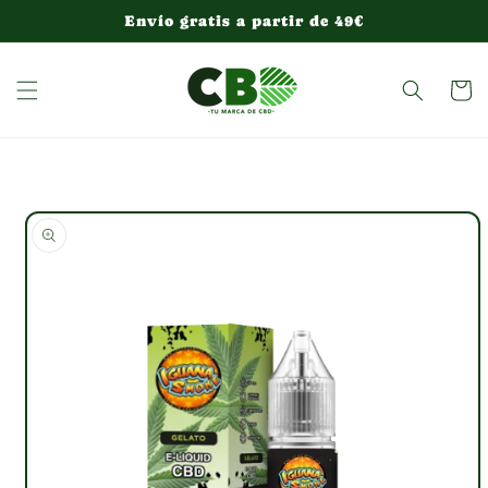
Ir
Envío gratis a partir de 49€
directamente
al contenido
Carrito
Ir
directamente
a la
información
del producto