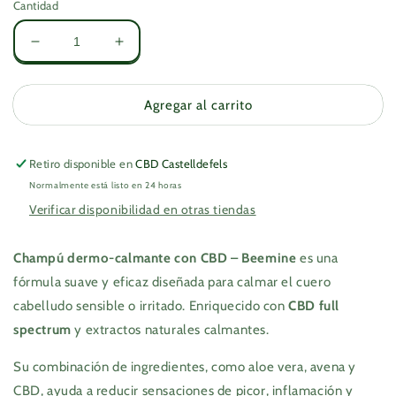
Cantidad
Reducir
Aumentar
cantidad
cantidad
para
para
Champú
Champú
Agregar al carrito
dermo-
dermo-
calmante
calmante
con
con
Retiro disponible en
CBD Castelldefels
CBD
CBD
Normalmente está listo en 24 horas
–
–
Verificar disponibilidad en otras tiendas
Beemine
Beemine
Champú dermo-calmante con CBD – Beemine
es una
fórmula suave y eficaz diseñada para calmar el cuero
cabelludo sensible o irritado. Enriquecido con
CBD full
spectrum
y extractos naturales calmantes.
Su combinación de ingredientes, como aloe vera, avena y
CBD, ayuda a reducir sensaciones de picor, inflamación y