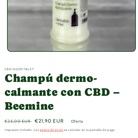
Abrir
elemento
multimedia
1
CBD HOSPITALET
en
Champú dermo-
una
ventana
modal
calmante con CBD –
Beemine
Precio
Precio
€21,90 EUR
€25,00 EUR
Oferta
habitual
de
Impuesto incluido. Los
gastos de envío
se calculan en la pantalla de pago.
oferta