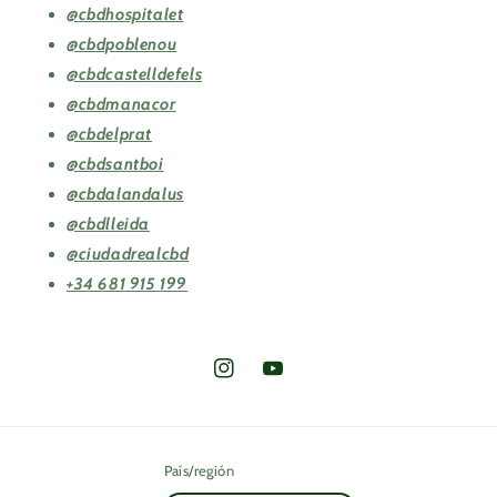
@cbdhospitalet
@cbdpoblenou
@cbdcastelldefels
@cbdmanacor
@cbdelprat
@cbdsantboi
@cbdalandalus
@cbdlleida
@ciudadrealcbd
+34 681 915 199
Instagram
YouTube
País/región