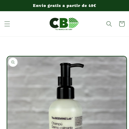
Ir
Envío gratis a partir de 49€
directamente
al contenido
Carrito
Ir
directamente
a la
información
del producto